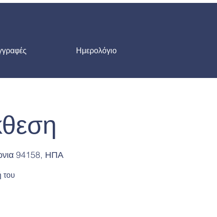
γγραφές
Ημερολόγιο
κθεση
ρνια 94158, ΗΠΑ
ή του