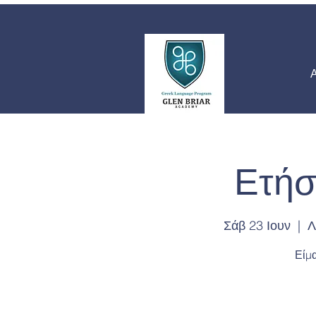
Ετήσ
Σάβ 23 Ιουν
  |  
Λ
Είμα