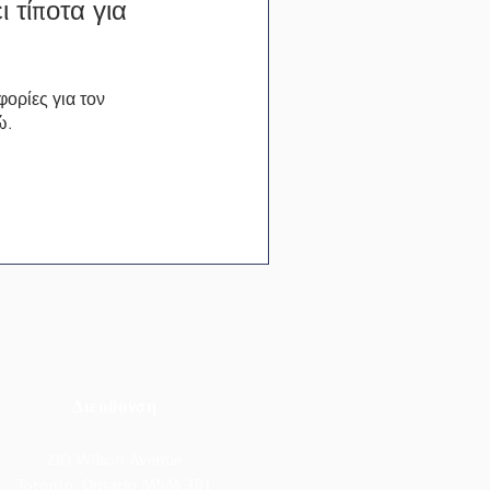
 τίποτα για
ορίες για τον
ώ.
Διεύθυνση
210 Wilson Avenue
Toronto, Ontario M5M 3B1