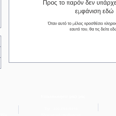
Προς το παρόν δεν υπάρχει
εμφάνιση εδώ
Όταν αυτό το μέλος προσθέσει πληροφ
εαυτό του, θα τις δείτε εδ
Επικοινωνήστε μαζί μας
A
Τηλ.: 416-484-9494
ς
Wix
Ηλεκτρονικό ταχυδρομείο: